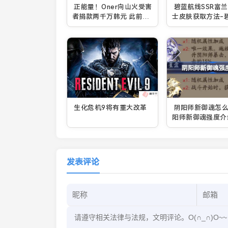
正能量！Oner向山火受害
碧蓝航线SSR富
者捐款两千万韩元 此前
士皮肤获取方法-
Chovy也捐2000万
SSR富兰克林护
么获取
生化危机9将有重大改革
阴阳师新御魂怎么
阳师新御魂强度介
发表评论