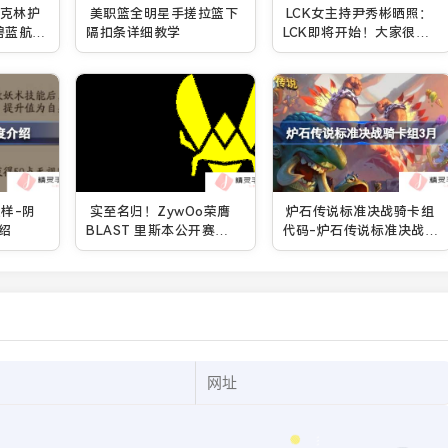
兰克林护
美职篮全明星手搓拉篮下
LCK女主持尹秀彬晒照：
碧蓝航线
隔扣条详细教学
LCK即将开始！大家很快
士皮肤怎
见啦～
样-阴
实至名归！ZywOo荣膺
炉石传说标准决战骑卡组
绍
BLAST 里斯本公开赛
代码-炉石传说标准决战骑
2025赛事MVP
推荐3月