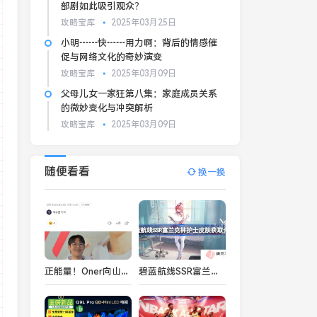
部剧如此吸引观众？
攻略宝库
2025年03月25日
小明┅┅快┅┅用力啊：背后的情感催
促与网络文化的奇妙演变
攻略宝库
2025年03月09日
父母儿女一家狂第八集：家庭成员关系
的微妙变化与冲突解析
攻略宝库
2025年03月09日
随便看看
换一换
正能量！Oner向山火受害者捐款两千万韩元 此前Chovy也捐2000万
碧蓝航线SSR富兰克林护士皮肤获取方法-碧蓝航线SSR富兰克林护士皮肤怎么获取