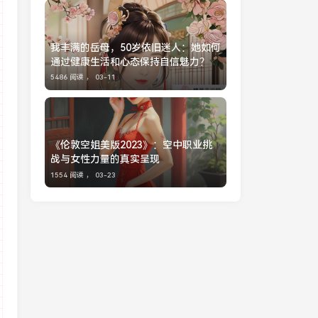
我丰满的岳母，50岁依旧迷人：她如何
通过健康生活和心态保持自信魅力？
5486 阅读 ，
03-11
《伦敦空姐美版2023》：空中职业挑
战与女性力量的真实呈现
1554 阅读 ，
03-23