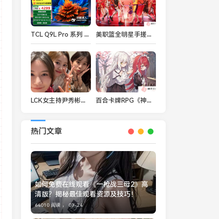
TCL Q9L Pro 系列 QD-Mini LED 电视发布：7000:1 静态对比度、可选 55-98 英寸，4299 元起
美职篮全明星手搓拉篮下隔扣条详细教学
LCK女主持尹秀彬晒照：LCK即将开始！大家很快见啦～
百合卡牌RPG《神树残响》现已正式发售
热门文章
如何免费在线观看《一枪战三母2》高
清版？揭秘最佳观看资源及技巧！
64010 阅读 ，
03-24