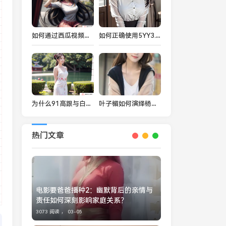
如何通过西瓜视频免费观看樱花电影大全？值得一试的观影技巧与平台推荐
如何正确使用5YY3.CNV7Y7.CC代码？解析它在网络中的重要作用与安全性保障
为什么91高跟与白丝搭配如此吸引人？时尚达人推荐的完美搭配技巧
叶子楣如何演绎杨贵妃的传奇一生？揭秘《杨贵妃秘史》背后的历史与艺术
热门文章
电影要爸爸播种2：幽默背后的亲情与
责任如何深刻影响家庭关系？
3073 阅读 ，
03-05