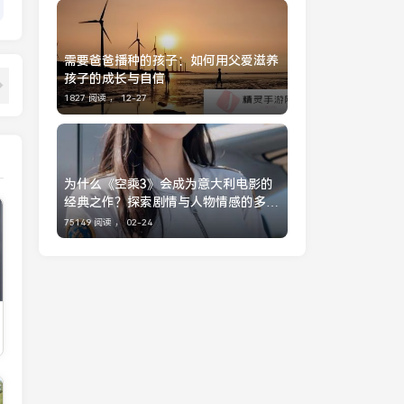
需要爸爸播种的孩子：如何用父爱滋养
孩子的成长与自信
1827 阅读 ，
12-27
为什么《空乘3》会成为意大利电影的
经典之作？探索剧情与人物情感的多重
交织
75149 阅读 ，
02-24